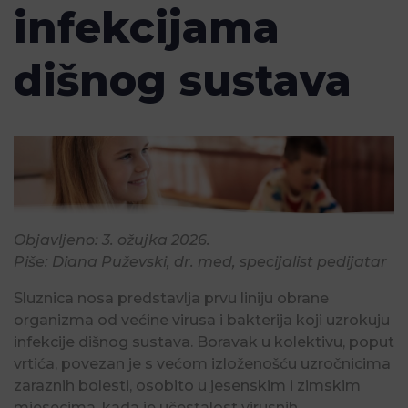
infekcijama
dišnog sustava
Objavljeno: 3. ožujka 2026.
Piše: Diana Puževski, dr. med, specijalist pedijatar
Sluznica nosa predstavlja prvu liniju obrane
organizma od većine virusa i bakterija koji uzrokuju
infekcije dišnog sustava. Boravak u kolektivu, poput
vrtića, povezan je s većom izloženošću uzročnicima
zaraznih bolesti, osobito u jesenskim i zimskim
mjesecima, kada je učestalost virusnih