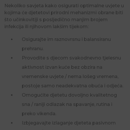
Nekoliko savjeta kako osigurati optimalne uvjete u
kojima će djetetovi prirodni mehanizmi obrane biti
što učinkovitiji s posljedično manjim brojem
infekcija ili njihovom lakšim tijekom:
Osigurajte im raznovrsnu i balansiranu
prehranu.
Provodite s djecom svakodnevno tjelesnu
aktivnost izvan kuće bez obzira na
vremenske uvjete / nema lošeg vremena,
postoje samo neadekvatna obuća i odjeća.
Omogućite djetetu dovoljno kvalitetnog
sna / raniji odlazak na spavanje, rutina i
preko vikenda.
Izbjegavajte izlaganje djeteta pasivnom