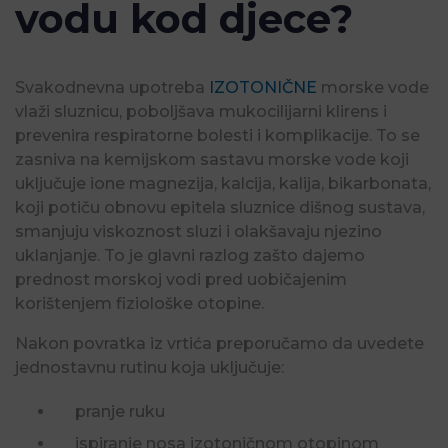
vodu kod djece?
Svakodnevna upotreba
IZOTONIČNE
morske vode
vlaži sluznicu, poboljšava mukocilijarni klirens i
prevenira respiratorne bolesti i komplikacije. To se
zasniva na kemijskom sastavu morske vode koji
uključuje ione magnezija, kalcija, kalija, bikarbonata,
koji potiču obnovu epitela sluznice dišnog sustava,
smanjuju viskoznost sluzi i olakšavaju njezino
uklanjanje. To je glavni razlog zašto dajemo
prednost morskoj vodi pred uobičajenim
korištenjem fiziološke otopine.
Nakon povratka iz vrtića preporučamo da uvedete
jednostavnu rutinu koja uključuje:
pranje ruku
ispiranje nosa izotoničnom otopinom