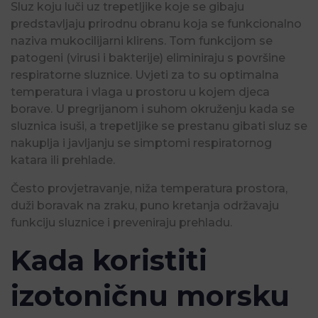
Sluz koju luči uz trepetljike koje se gibaju
predstavljaju prirodnu obranu koja se funkcionalno
naziva mukocilijarni klirens. Tom funkcijom se
patogeni (virusi i bakterije) eliminiraju s površine
respiratorne sluznice. Uvjeti za to su optimalna
temperatura i vlaga u prostoru u kojem djeca
borave. U pregrijanom i suhom okruženju kada se
sluznica isuši, a trepetljike se prestanu gibati sluz se
nakuplja i javljanju se simptomi respiratornog
katara ili prehlade.
Često provjetravanje, niža temperatura prostora,
duži boravak na zraku, puno kretanja održavaju
funkciju sluznice i preveniraju prehladu.
Kada koristiti
izotoničnu morsku