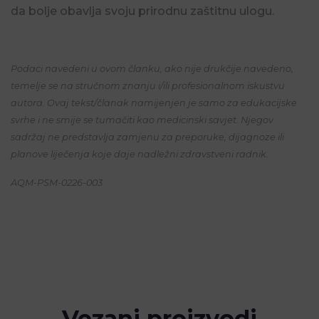
da bolje obavlja svoju prirodnu zaštitnu ulogu.
Podaci navedeni u ovom članku, ako nije drukčije navedeno,
temelje se na stručnom znanju i/ili profesionalnom iskustvu
autora. Ovaj tekst/članak namijenjen je samo za edukacijske
svrhe i ne smije se tumačiti kao medicinski savjet. Njegov
sadržaj ne predstavlja zamjenu za preporuke, dijagnoze ili
planove liječenja koje daje nadležni zdravstveni radnik.
AQM-PSM-0226-003
Vezani proizvodi