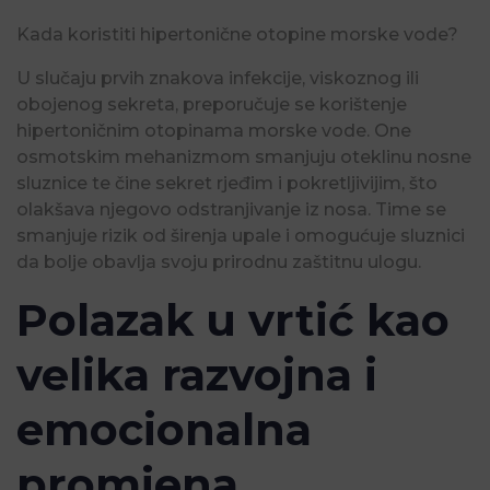
Kada koristiti hipertonične otopine morske vode?
U slučaju prvih znakova infekcije, viskoznog ili
obojenog sekreta, preporučuje se korištenje
hipertoničnim otopinama morske vode. One
osmotskim mehanizmom smanjuju oteklinu nosne
sluznice te čine sekret rjeđim i pokretljivijim, što
olakšava njegovo odstranjivanje iz nosa. Time se
smanjuje rizik od širenja upale i omogućuje sluznici
da bolje obavlja svoju prirodnu zaštitnu ulogu.
Polazak u vrtić kao
velika razvojna i
emocionalna
promjena