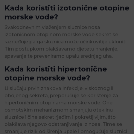
Kada koristiti izotonične otopine
morske vode?
Svakodnevnim vlaženjem sluznice nosa
izotoničnom otopinom morske vode sekret se
razrjeđuje pa ga sluznica može učinkovitije ukloniti.
Tim postupkom olakšavamo djetetu hranjenje,
spavanje te preveniramo upalu srednjeg uha.
Kada koristiti hipertonične
otopine morske vode?
U slučaju prvih znakova infekcije, viskoznog ili
obojenog sekreta, preporučuje se korištenje za
hipertoničnim otopinama morske vode. One
osmotskim mehanizmom smanjuju oteklinu
sluznice i čine sekret rjeđim i pokretljivijim, što
olakšava njegovo odstranjivanje iz nosa. Time se
smanjuje rizik od širenja upale i omogućuje sluznici