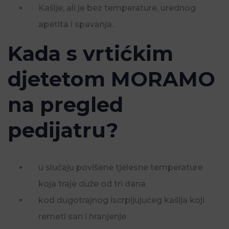
Kašlje, ali je bez temperature, urednog
apetita i spavanja.
Kada s vrtićkim
djetetom MORAMO
na pregled
pedijatru?
u slučaju povišene tjelesne temperature
koja traje duže od tri dana
kod dugotrajnog iscrpljujućeg kašlja koji
remeti san i hranjenje