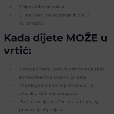
Osipna febrilna bolest
Dijete lošeg općeg stanja (klonulo,
adinamično).
Kada dijete MOŽE u
vrtić:
Nema povišenu tjelesnu temperaturu bez
pomoći lijekova duže od 24 sata
Ima blage simptome prehlade, ali je
afebrilno, dobro jede i spava
Prošla su najmanje 24 sata od zadnjeg
povraćanja ili proljeva