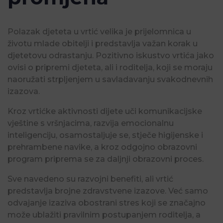
Polazak djeteta u vrtić velika je prijelomnica u
životu mlade obitelji i predstavlja važan korak u
djetetovu odrastanju. Pozitivno iskustvo vrtića jako
ovisi o pripremi djeteta, ali i roditelja, koji se moraju
naoružati strpljenjem u savladavanju svakodnevnih
izazova.
Kroz vrtićke aktivnosti dijete uči komunikacijske
vještine s vršnjacima, razvija emocionalnu
inteligenciju, osamostaljuje se, stječe higijenske i
prehrambene navike, a kroz odgojno obrazovni
program priprema se za daljnji obrazovni proces.
Sve navedeno su razvojni benefiti, ali vrtić
predstavlja brojne zdravstvene izazove. Već samo
odvajanje izaziva obostrani stres koji se značajno
može ublažiti pravilnim postupanjem roditelja, a