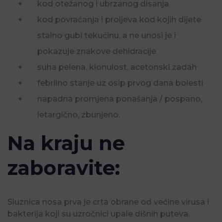
kod otežanog i ubrzanog disanja
kod povraćanja i proljeva kod kojih dijete
stalno gubi tekućinu, a ne unosi je i
pokazuje znakove dehidracije
suha pelena, klonulost, acetonski zadah
febrilno stanje uz osip prvog dana bolesti
napadna promjena ponašanja / pospano,
letargično, zbunjeno.
Na kraju ne
zaboravite:
Sluznica nosa prva je crta obrane od većine virusa i
bakterija koji su uzročnici upale dišnih puteva.