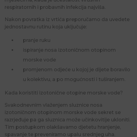
respiratornih i probavnih infekcija najviša.
Nakon povratka iz vrtića preporučamo da uvedete
jednostavnu rutinu koja uključuje:
pranje ruku
ispiranje nosa izotoničnom otopinom
morske vode
promjenom odjeće u kojoj je dijete boravilo
u kolektivu, a po mogućnosti i tuširanjem.
Kada koristiti izotonične otopine morske vode?
Svakodnevnim vlaženjem sluznice nosa
izotoničnom otopinom morske vode sekret se
razrjeđuje pa ga sluznica može učinkovitije ukloniti.
Tim postupkom olakšavamo djetetu hranjenje,
spavanje te preveniramo upalu srednjeg uha.