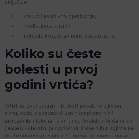
uključuje:
kratko i pozitivno opraštanje,
dosljednost u rutini,
pohvale kroz čitav period adaptacije.
Koliko su česte
bolesti u prvoj
godini vrtića?
Vrtići su izvor zaraznih bolesti posebno u jesen i
zimu, kada je sezona virusnih respiratornih i
probavnih infekcija na vrhuncu. Svakih 7-14 dana, a i
češće u kolektivu je novi virus ili više njih s kojima se
dijete susreće prvi puta. Dugotrajno curenje nosa i