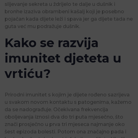
slijevanje sekreta u ždrijelo te dalje u dušnik i
bronhe izaziva obrambeni kašalj koji je posebno
pojačan kada dijete leži i spava jer ga dijete tada ne
guta već mu podražuje dušnik.
Kako se razvija
imunitet djeteta u
vrtiću?
Prirodni imunitet s kojim je dijete rođeno sazrijeva
u svakom novom kontaktu s patogenima, kažemo
da se nadograđuje. Očekivana frekvencija
oboljevanja iznosi dva do tri puta mjesečno, što
znači prosječno u prva tri mjeseca najmanje oko
šest epizoda bolesti. Potom ona značajno pada i