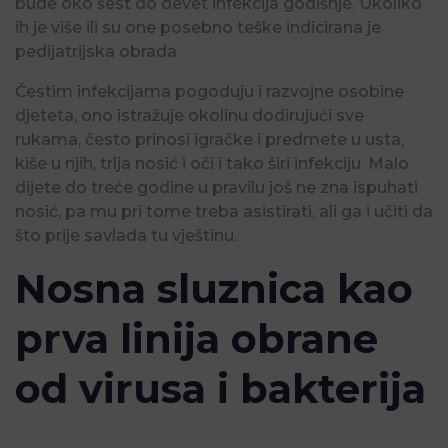
bude oko šest do devet infekcija godišnje. Ukoliko
ih je više ili su one posebno teške indicirana je
pedijatrijska obrada.
Čestim infekcijama pogoduju i razvojne osobine
djeteta, ono istražuje okolinu dodirujući sve
rukama, često prinosi igračke i predmete u usta,
kiše u njih, trlja nosić i oči i tako širi infekciju. Malo
dijete do treće godine u pravilu još ne zna ispuhati
nosić, pa mu pri tome treba asistirati, ali ga i učiti da
što prije savlada tu vještinu.
Nosna sluznica kao
prva linija obrane
od virusa i bakterija