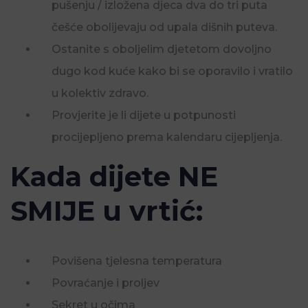
pušenju / izložena djeca dva do tri puta
češće obolijevaju od upala dišnih puteva.
Ostanite s oboljelim djetetom dovoljno
dugo kod kuće kako bi se oporavilo i vratilo
u kolektiv zdravo.
Provjerite je li dijete u potpunosti
procijepljeno prema kalendaru cijepljenja.
Kada dijete NE
SMIJE u vrtić:
Povišena tjelesna temperatura
Povraćanje i proljev
Sekret u očima