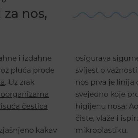
 za nos,
ahne i izdahne
osigurava sigurn
kroz pluća prođe
svijest o važnosti
ka
. Uz zrak
nos prva je linija
kroorganizama
svejedno koje pr
isuća čestica
higijenu nosa: Aq
čiste, vlaže i isp
azjašnjeno kakav
mikroplastiku.