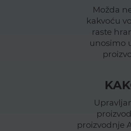
Možda ne
kakvoću vo
raste hra
unosimo u
proizv
KAK
Upravljan
proizvod
proizvodnje A