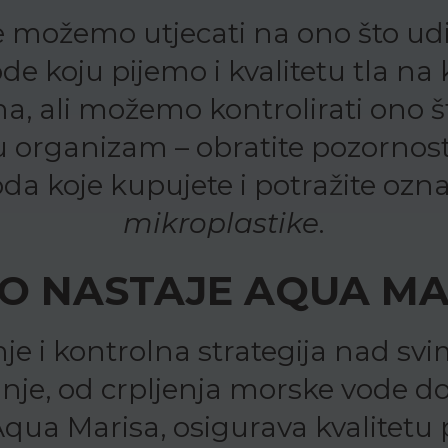
 možemo utjecati na ono što ud
de koju pijemo i kvalitetu tla n
na, ali možemo kontrolirati ono š
 organizam – obratite pozornost
oda koje kupujete i potražite oz
mikroplastike
.
O NASTAJE AQUA MA
je i kontrolna strategija nad s
nje, od crpljenja morske vode d
qua Marisa, osigurava kvalitetu