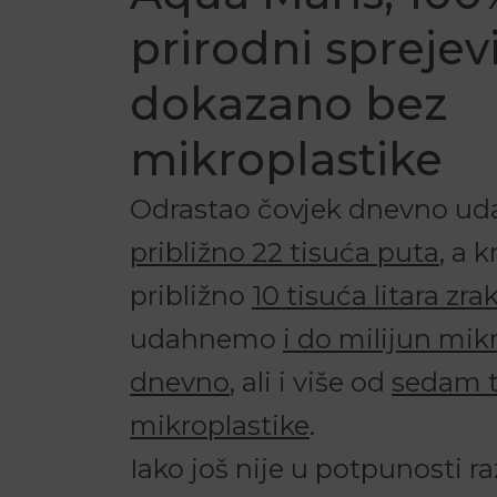
prirodni sprejevi
dokazano bez
mikroplastike
Odrastao čovjek dnevno ud
približno 22 tisuća puta
, a 
približno
10 tisuća litara zra
udahnemo
i do milijun mi
dnevno
, ali i više od
sedam t
mikroplastike
.
Iako još nije u potpunosti r