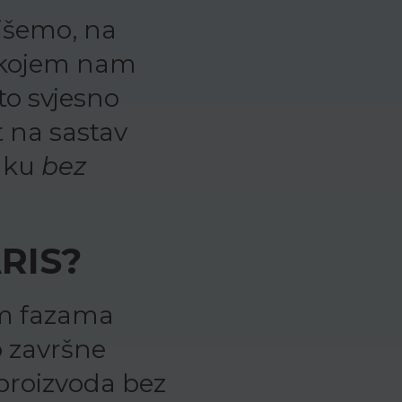
išemo, na
a kojem nam
to svjesno
 na sastav
naku
bez
RIS?
vim fazama
o završne
 proizvoda bez