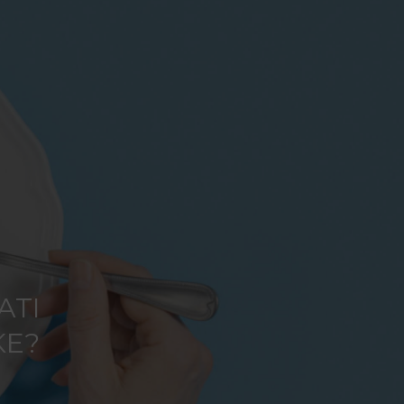
ATI
KE?