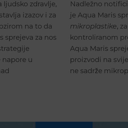
 ljudsko zdravlje,
Nadležno notificir
avlja izazov i za
je Aqua Maris sp
 obzirom na to da
mikroplastike
, z
s sprejeva za nos
kontroliranom pr
trategije
Aqua Maris spreje
e napore u
proizvodi na svij
nad
ne sadrže mikrop